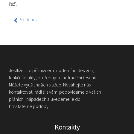
řež".
Předchozí
Jestliže jste příznivcem moderního designu,
funkční kvality, potřebujete netradiční řešení?
Můžete využít našich služeb. Neváhejte nás
kontaktovat, rádi si s vámí popovídáme o vašich
přáních i nápadech a uvedeme je do
hmatatelné podoby.
Kontakty