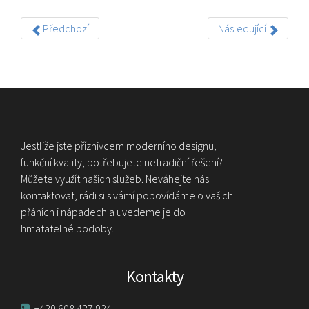
Předchozí
Následující
Jestliže jste příznivcem moderního designu,
funkční kvality, potřebujete netradiční řešení?
Můžete využít našich služeb. Neváhejte nás
kontaktovat, rádi si s vámí popovídáme o vašich
přáních i nápadech a uvedeme je do
hmatatelné podoby.
Kontakty
+420 608 427 924