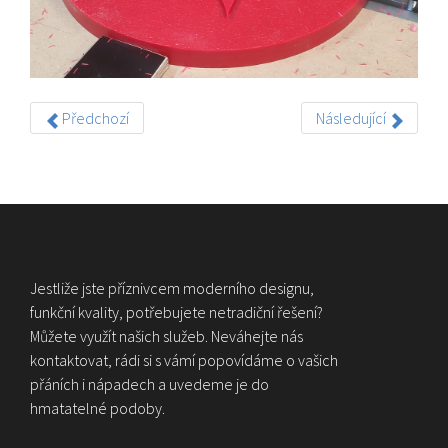
Předchozí
Následující
Jestliže jste příznivcem moderního designu,
funkční kvality, potřebujete netradiční řešení?
Můžete využít našich služeb. Neváhejte nás
kontaktovat, rádi si s vámí popovídáme o vašich
přáních i nápadech a uvedeme je do
hmatatelné podoby.